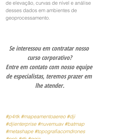
de elevação, curvas de nível e análise 
desses dados em ambientes de 
geoprocessamento.
Se interessou em contratar nosso 
curso corporativo?
Entre em contato com nosso equipe 
de especialistas, teremos prazer em 
lhe atender.
#p4rtk
#mapeamentoaereo
#dji
#djienterprise
#nuvemuav
#batmap
#metashape
#topografiacomdrones
#ppk
#rtk
#qgis