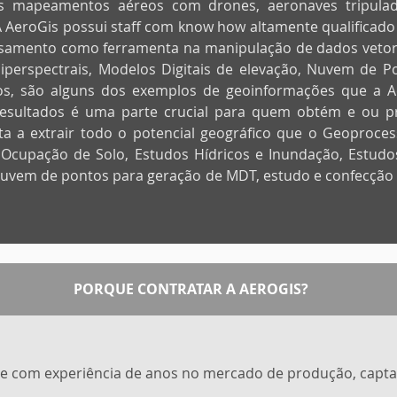
 mapeamentos aéreos com drones, aeronaves tripulada
A AeroGis possui staff com know how altamente qualificado
samento como ferramenta na manipulação de dados vetoriai
iperspectrais, Modelos Digitais de elevação, Nuvem de P
s, são alguns dos exemplos de geoinformações que a Aer
resultados é uma parte crucial para quem obtém e ou pro
ta a extrair todo o potencial geográfico que o Geoproce
 Ocupação de Solo, Estudos Hídricos e Inundação, Estudo
 nuvem de pontos para geração de MDT, estudo e confecção
PORQUE CONTRATAR A AEROGIS?
do e com experiência de anos no mercado de produção, captaç