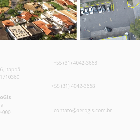
+55 (31) 4042-3668
6, Itapoã
31710360
+55 (31) 4042-3668
roGis
dá
contato@aerogis.com.br
0-000