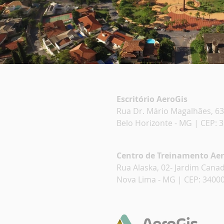
Escritório AeroGis
Rua Dr. Mário Magalhães, 63
Belo Horizonte - MG | CEP: 
Centro de Treinamento Ae
Rua Alaska, 02- Jardim Cana
Nova Lima - MG | CEP: 3400