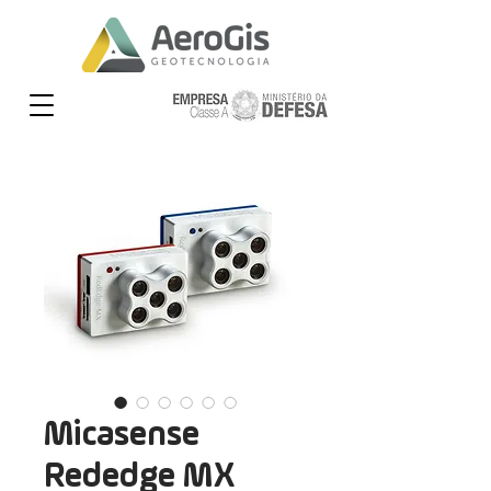
Micasense
Rededge MX