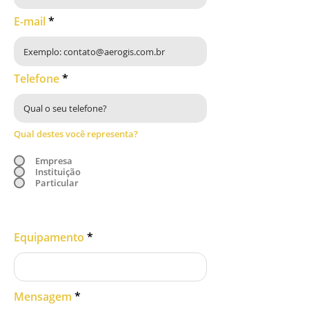
Blue 475 (32)
E-mail
Green 560 
(27)
Red 668 (14)
Red edge 717 
Telefone
(12)
NIR 842 (57)
Resolução:
 1.2Mp e 3.6Mp
Qual destes você representa?
FOV:
 47.2
Empresa
Instituição
Temperatura de Operação:
Particular
0 - 40 graus
Equipamento
Mensagem