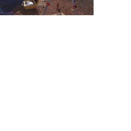
PÚBLICO
Estudantes, Engenheiros Civis,
Engenheiros Ambientais,
Engenheiros Florestais, Engenheiros
de Minas, Engenheiros Cartógrafos,
Engenheiros Agrônomos, Geólogos,
Geógrafos, Topógrafos, Tecnólogos e
áreas correlatas
Local:
AeroGis ou In Loco
Carga horária:
24 hrs
Duração:
3 dias
Investimento:
Sob Consulta