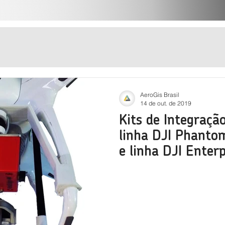
AeroGis Brasil
14 de out. de 2019
Kits de Integraçã
linha DJI Phanto
e linha DJI Enterp