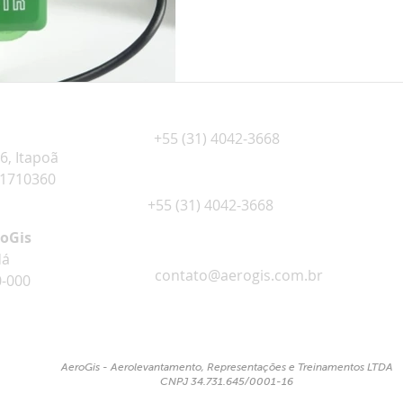
+55 (31) 4042-3668
6, Itapoã
31710360
+55 (31) 4042-3668
roGis
dá
contato@aerogis.com.br
0-000
AeroGis - Aerolevantamento, Representações e Treinamentos LTDA
CNPJ 34.731.645/0001-16