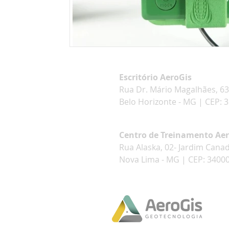
Escritório AeroGis
Rua Dr. Mário Magalhães, 63
Belo Horizonte - MG | CEP: 
Centro de Treinamento Ae
Rua Alaska, 02- Jardim Cana
Nova Lima - MG | CEP: 3400