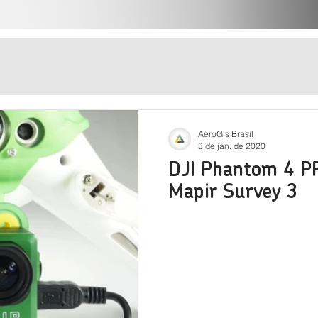
AeroGis Brasil
3 de jan. de 2020
DJI Phantom 4 PR
Mapir Survey 3